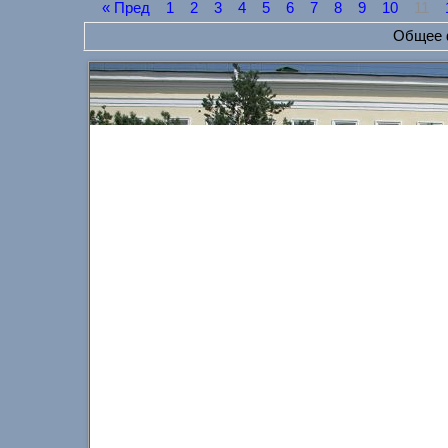
« Пред
1
2
3
4
5
6
7
8
9
10
11
Общее ф