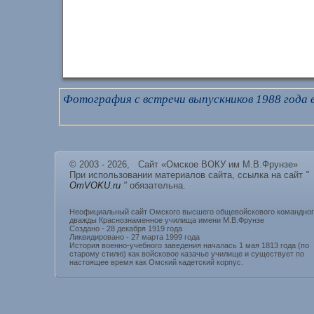
Фотография с встречи выпускников 1988 года в
© 2003 - 2026, Сайт «Омское ВОКУ им М.В.Фрунзе»
При использовании материалов сайта, ссылка на сайт
"
OmVOKU.ru
"
обязательна.
Неофициальный сайт Омского высшего общевойскового командно
дважды Краснознаменное училища имени М.В.Фрунзе
Создано - 28 декабря 1919 года
Ликвидировано - 27 марта 1999 года
История военно-учебного заведения началась 1 мая 1813 года (по
старому стилю) как войсковое казачье училище и существует по
настоящее время как Омский кадетский корпус.