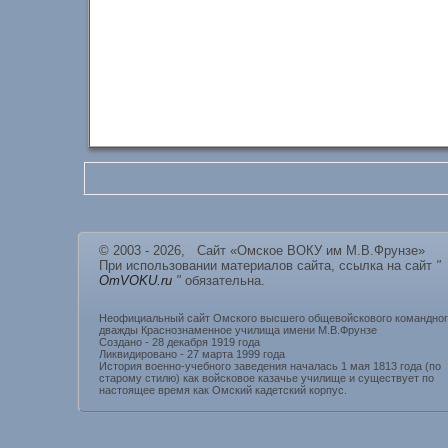
© 2003 - 2026, Сайт «Омское ВОКУ им М.В.Фрунзе»
При использовании материалов сайта, ссылка на сайт
"
OmVOKU.ru
"
обязательна.
Неофициальный сайт Омского высшего общевойскового командно
дважды Краснознаменное училища имени М.В.Фрунзе
Создано - 28 декабря 1919 года
Ликвидировано - 27 марта 1999 года
История военно-учебного заведения началась 1 мая 1813 года (по
старому стилю) как войсковое казачье училище и существует по
настоящее время как Омский кадетский корпус.