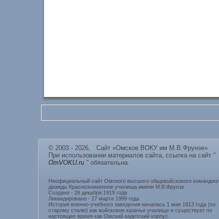
© 2003 - 2026, Сайт «Омское ВОКУ им М.В.Фрунзе»
При использовании материалов сайта, ссылка на сайт
"
OmVOKU.ru
"
обязательна.
Неофициальный сайт Омского высшего общевойскового командно
дважды Краснознаменное училища имени М.В.Фрунзе
Создано - 28 декабря 1919 года
Ликвидировано - 27 марта 1999 года
История военно-учебного заведения началась 1 мая 1813 года (по
старому стилю) как войсковое казачье училище и существует по
настоящее время как Омский кадетский корпус.