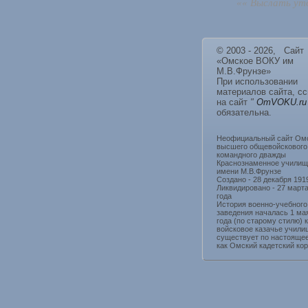
«« Выслать уто
© 2003 - 2026, Сайт
«Омское ВОКУ им
М.В.Фрунзе»
При использовании
материалов сайта, с
на сайт
"
OmVOKU.ru
обязательна.
Неофициальный сайт Ом
высшего общевойскового
командного дважды
Краснознаменное училищ
имени М.В.Фрунзе
Создано - 28 декабря 191
Ликвидировано - 27 март
года
История военно-учебного
заведения началась 1 ма
года (по старому стилю) 
войсковое казачье учили
существует по настояще
как Омский кадетский кор