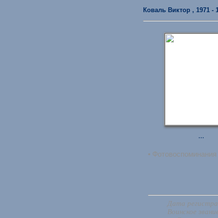
Коваль Виктор , 1971 - 1
...
• Фотовоспоминания
Дата регистрац
Воинское звани