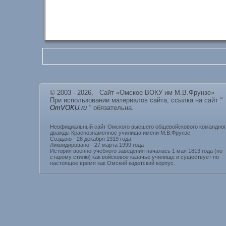
© 2003 - 2026, Сайт «Омское ВОКУ им М.В.Фрунзе»
При использовании материалов сайта, ссылка на сайт
"
OmVOKU.ru
"
обязательна.
Неофициальный сайт Омского высшего общевойскового командно
дважды Краснознаменное училища имени М.В.Фрунзе
Создано - 28 декабря 1919 года
Ликвидировано - 27 марта 1999 года
История военно-учебного заведения началась 1 мая 1813 года (по
старому стилю) как войсковое казачье училище и существует по
настоящее время как Омский кадетский корпус.