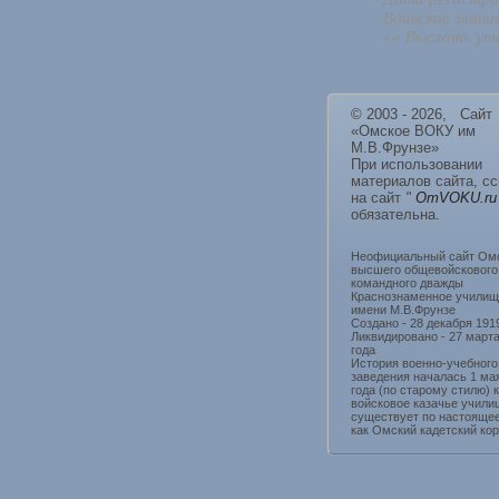
Воинское звани
«« Выслать уто
© 2003 - 2026, Сайт
«Омское ВОКУ им
М.В.Фрунзе»
При использовании
материалов сайта, с
на сайт
"
OmVOKU.ru
обязательна.
Неофициальный сайт Ом
высшего общевойскового
командного дважды
Краснознаменное училищ
имени М.В.Фрунзе
Создано - 28 декабря 191
Ликвидировано - 27 март
года
История военно-учебного
заведения началась 1 ма
года (по старому стилю) 
войсковое казачье учили
существует по настояще
как Омский кадетский кор