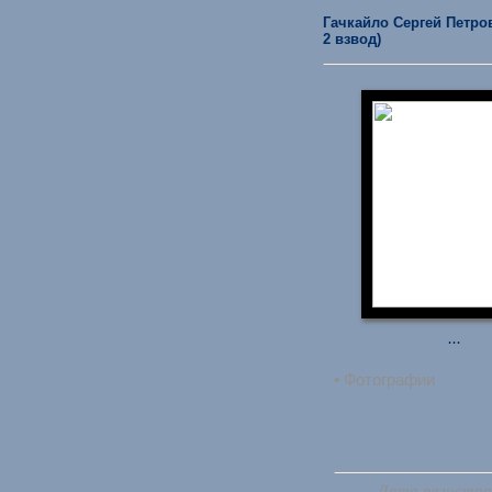
Гачкайло Сергей Петрови
2 взвод)
...
• Фотографии
Дата регистрац