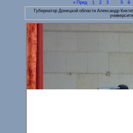
« Пред
1
2
3
4
5
6
Губернатор Донецкой области Александр Кихте
университе