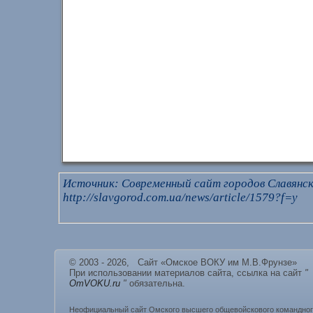
Источник: Современный сайт городов Славянск
http://slavgorod.com.ua/news/article/1579?f=y
© 2003 - 2026, Сайт «Омское ВОКУ им М.В.Фрунзе»
При использовании материалов сайта, ссылка на сайт
"
OmVOKU.ru
"
обязательна.
Неофициальный сайт Омского высшего общевойскового командно