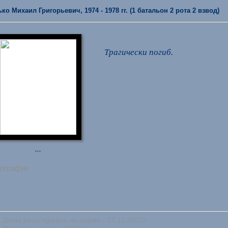
ко Михаил Григорьевич, 1974 - 1978 гг. (1 батальон 2 рота 2 взвод)
Трагически погиб.
...
тографии
Дата регистрации на сайте - 27.11.2022г.