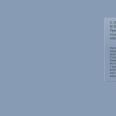
© 2
М.В
При
ссы
обя
Нео
обще
Крас
Созд
Ликв
Исто
1 ма
войс
наст
корп