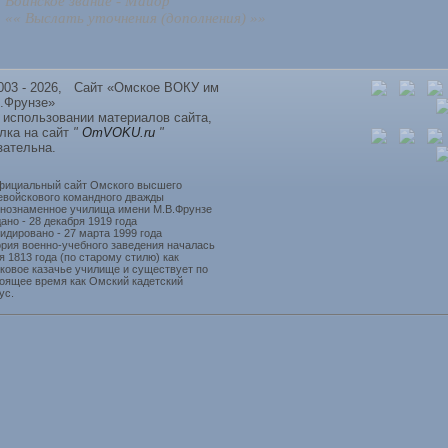
Воинское звание - Майор
«« Выслать уточнения (дополнения) »»
003 - 2026, Сайт «Омское ВОКУ им
.Фрунзе»
 использовании материалов сайта,
лка на сайт
"
OmVOKU.ru
"
зательна.
фициальный сайт Омского высшего
войскового командного дважды
нознаменное училища имени М.В.Фрунзе
ано - 28 декабря 1919 года
идировано - 27 марта 1999 года
рия военно-учебного заведения началась
я 1813 года (по старому стилю) как
ковое казачье училище и существует по
оящее время как Омский кадетский
ус.