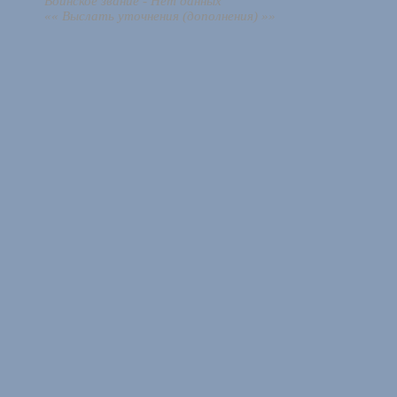
Воинское звание - Нет данных
«« Выслать уточнения (дополнения) »»