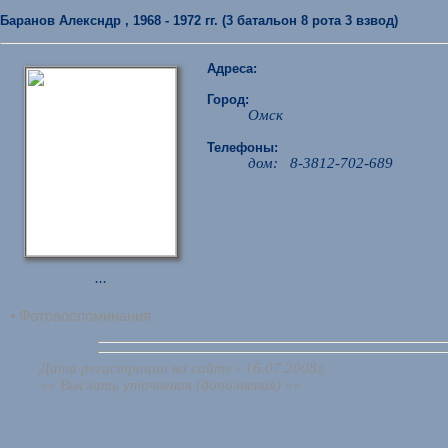
Баранов Алексндр , 1968 - 1972 гг. (3 батальон 8 рота 3 взвод)
Адреса:
Город:
Омск
Телефоны:
дом: 8-3812-702-689
...
• Фотовоспоминания
Дата регистрации на сайте - 16.07.2008г.
«« Выслать уточнения (дополнения) »»