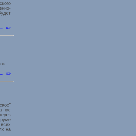
ского
нно-
удет
..... »»
лок
..... »»
ское"
а нас
через
оруме
всех
ях на