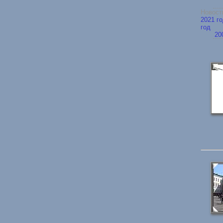
Ново
2021 г
год
20