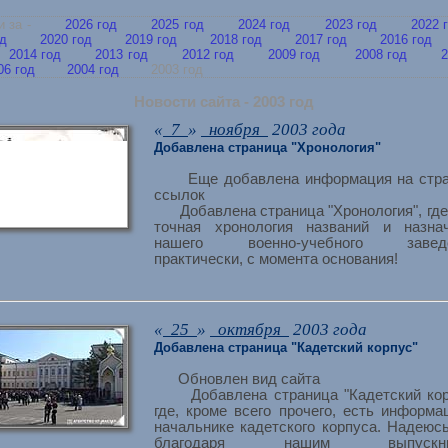
сти за -
2026 год
2025 год
2024 год
2023 год
2022 
од
2020 год
2019 год
2018 год
2017 год
2016 год
2014 год
2013 год
2012 год
2009 год
2008 год
2
06 год
2004 год
2003 год
Новости сайта - 2003 год
«
7
»
ноября
2003 года
Добавлена страница "Хронология"
Еще добавлена информация на стра
ссылок
Добавлена страница "Хронология", где
точная хронология названий и назна
нашего военно-учебного заведе
практически, с момента основания!
«
25
»
октября
2003 года
Добавлена страница "Кадетский корпус"
Обновлен вид сайта
Добавлена страница "Кадетский кор
где, кроме всего прочего, есть информа
начальнике кадетского корпуса. Надеюсь
благодаря нашим выпускник