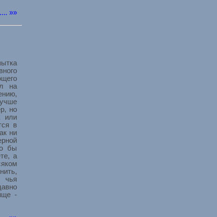
..... »»
ытка
вного
щего
ал на
нию,
учше
р, но
к или
тся в
ак ни
рной
ло бы
те, а
сяком
ить,
, чья
авно
ище -