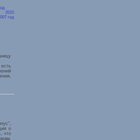
год
2015
007 год
ницу
 есть
чений
ния,
пус",
ция о
, что
ам,