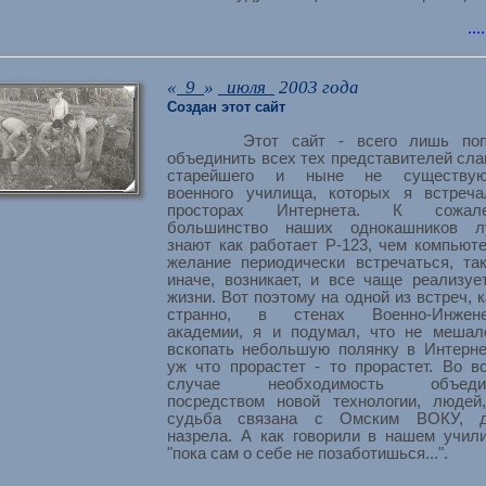
...
«
9
»
июля
2003 года
Создан этот сайт
Этот сайт - всего лишь поп
объединить всех тех представителей сла
старейшего и ныне не существую
военного училища, которых я встреч
просторах Интернета. К сожале
большинство наших однокашников л
знают как работает Р-123, чем компьюте
желание периодически встречаться, та
иначе, возникает, и все чаще реализуе
жизни. Вот поэтому на одной из встреч, к
странно, в стенах Военно-Инжене
академии, я и подумал, что не меша
вскопать небольшую полянку в Интерне
уж что прорастет - то прорастет. Во в
случае необходимость объедин
посредством новой технологии, людей
судьба связана с Омским ВОКУ, д
назрела. А как говорили в нашем учил
"пока сам о себе не позаботишься...".