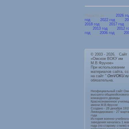
Новости за -
2026 г
год
2022 год
20
2018 год
2017 год
2013 год
2012 г
год
2006 год
20
© 2003 - 2026, Сайт
«Омское ВОКУ им
М.В.Фрунзе»
При использовании
материалов сайта, с
на сайт
"
OmVOKU.ru
обязательна.
Неофициальный сайт Ом
высшего общевойскового
командного дважды
Краснознаменное училищ
имени М.В.Фрунзе
Создано - 28 декабря 191
Ликвидировано - 27 март
года
История военно-учебного
заведения началась 1 ма
года (по старому стилю) 