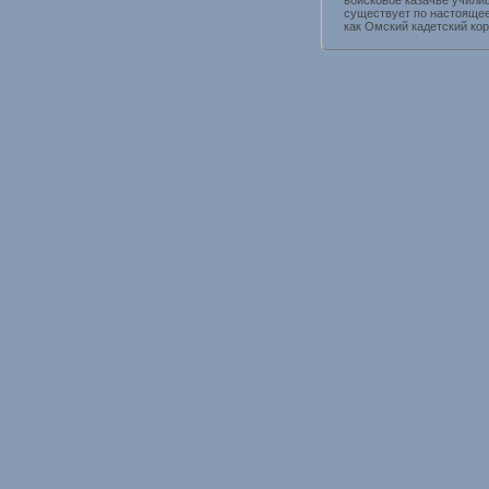
войсковое казачье учили
существует по настояще
как Омский кадетский кор