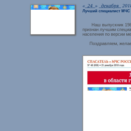
«
24
»
декабря
201
Лучший специалист МЧС 
Наш выпускник 1988 г
признан лучшим специа
населения по версии м
Поздравляем, желаем 