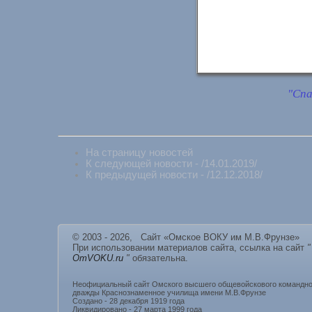
"Спа
На страницу новостей
К следующей новости - /14.01.2019/
К предыдущей новости - /12.12.2018/
© 2003 - 2026, Сайт «Омское ВОКУ им М.В.Фрунзе»
При использовании материалов сайта, ссылка на сайт
"
OmVOKU.ru
"
обязательна.
Неофициальный сайт Омского высшего общевойскового командно
дважды Краснознаменное училища имени М.В.Фрунзе
Создано - 28 декабря 1919 года
Ликвидировано - 27 марта 1999 года