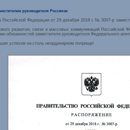
аместителем руководителя Россвязи
сийской Федерации от 29 декабря 2018 г. № 3007-р замести
о развития, связи и массовых коммуникаций Российской Фед
ию обязанностей заместителя руководителя Федерального агент
х успехов на столь неординарном поприще!