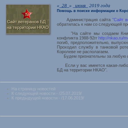
«
28
»
июня
2019 года
Помощь в поиске информации о Коро
Администрация сайта
"Сайт в
обратилась к нам со следующей пр
"На сайте мы создаем Книгу П
конфликта 1988-92гг
http://nkao.ru/m
погиб, предположительно, выпуск
Проходил службу в танковой рот
Королеве не располагаем.
Будем признательны за любую ин
Если у вас имеется какая-либо и
БД на территории НКАО".
На страницу новостей
К следующей новости - /25.07.2019/
К предыдущей новости - /17.06.2019/