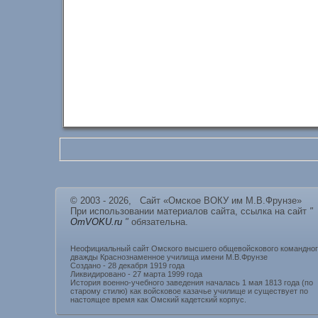
© 2003 - 2026, Сайт «Омское ВОКУ им М.В.Фрунзе»
При использовании материалов сайта, ссылка на сайт
"
OmVOKU.ru
"
обязательна.
Неофициальный сайт Омского высшего общевойскового командно
дважды Краснознаменное училища имени М.В.Фрунзе
Создано - 28 декабря 1919 года
Ликвидировано - 27 марта 1999 года
История военно-учебного заведения началась 1 мая 1813 года (по
старому стилю) как войсковое казачье училище и существует по
настоящее время как Омский кадетский корпус.