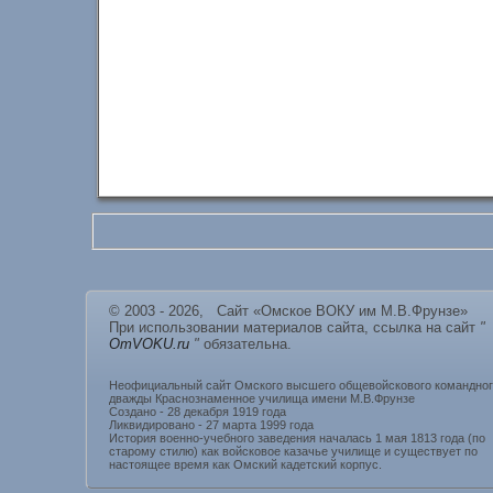
© 2003 - 2026, Сайт «Омское ВОКУ им М.В.Фрунзе»
При использовании материалов сайта, ссылка на сайт
"
OmVOKU.ru
"
обязательна.
Неофициальный сайт Омского высшего общевойскового командно
дважды Краснознаменное училища имени М.В.Фрунзе
Создано - 28 декабря 1919 года
Ликвидировано - 27 марта 1999 года
История военно-учебного заведения началась 1 мая 1813 года (по
старому стилю) как войсковое казачье училище и существует по
настоящее время как Омский кадетский корпус.